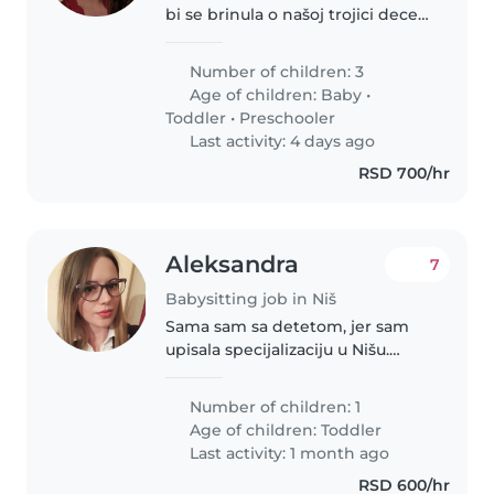
bi se brinula o našoj trojici dece,
starosti bebe, maloletnog i
predškolca. Mojoj dece je
Number of children: 3
energično, radoznalo i prijatno,
Age of children:
Baby
•
pa bih voleo/la da Bebisiterka..
Toddler
•
Preschooler
Last activity: 4 days ago
RSD 700/hr
Aleksandra
7
Babysitting job in Niš
Sama sam sa detetom, jer sam
upisala specijalizaciju u Nišu.
Suprug putuje van Niša da radi,
te mi je dadilja potrebna uvek
Number of children: 1
kada on nije u Nišu. Imam 35
Age of children:
Toddler
godina, dete ima 21.mesec...
Last activity: 1 month ago
RSD 600/hr