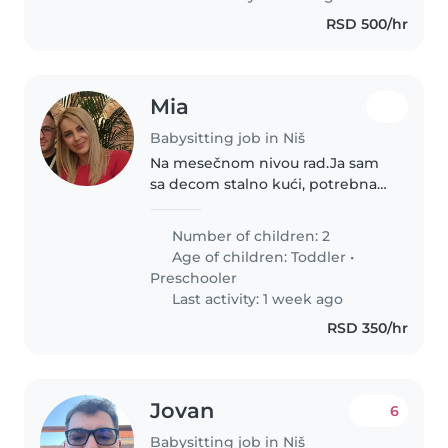
RSD 500/hr
Mia
Babysitting job in Niš
Na mesečnom nivou rad.Ja sam
sa decom stalno kući, potrebna
mi je pre svega kao pomoć oko
svega nisu išla u vrtić,ali radim sa
Number of children: 2
njima,još dojim, i uspavljujem mi
Age of children:
Toddler
•
je Devojka kojoj bi..
Preschooler
Last activity: 1 week ago
RSD 350/hr
Jovan
6
Babysitting job in Niš