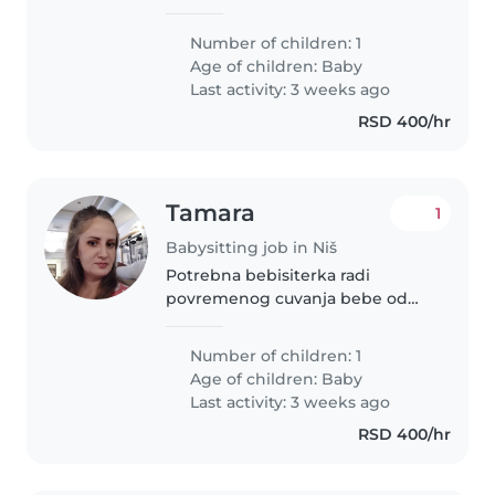
potrebna pomoć nekoliko sati
dnevno oko njenog čuvanja i
Number of children: 1
svakodnevnih kućnih obaveza. Ja
Age of children:
Baby
se bavim marketingom, dok se..
Last activity: 3 weeks ago
RSD 400/hr
Tamara
1
Babysitting job in Niš
Potrebna bebisiterka radi
povremenog cuvanja bebe od
sest meseci.
Number of children: 1
Age of children:
Baby
Last activity: 3 weeks ago
RSD 400/hr