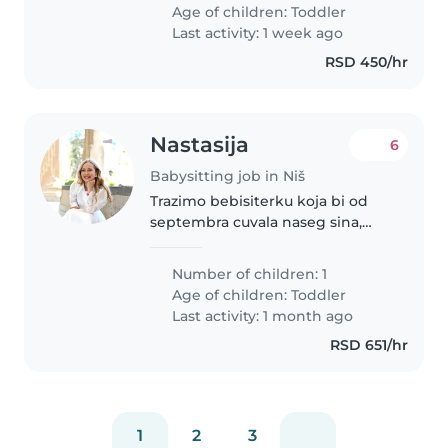
meseci. Cena po satu ili fiksna
Age of children:
Toddler
mesečna plata zavisi od satnice i
Last activity: 1 week ago
usluge..
RSD 450/hr
Nastasija
6
Babysitting job in Niš
Trazimo bebisiterku koja bi od
septembra cuvala naseg sina,
koji ce tad imati godinu i po
dana. Razmisljamo o angazmanu
Number of children: 1
na mesecnom nivou. Bilo bi
Age of children:
Toddler
pozeljno ukoliko bi ta osoba
Last activity: 1 month ago
mogla..
RSD 651/hr
1
2
3