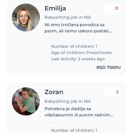
Emilija
31
Babysitting job in Niš
Mi smo tročlana porodica sa
psom, ali ćemo uskoro postati
četvoročlana. Tražimo osobu koja
bi čuvala petogodišnjaka i
Number of children: 1
raspoloženi smo da zajedno
Age of children:
Preschooler
prodjemo što lakše kroz
Last activity: 2 weeks ago
adaptaciju...
RSD 700/hr
Zoran
3
Babysitting job in Niš
Potrebna je dadilja sa
višečasovnim ili punim radnim
vremenom na mesečnom nivou
na duže vreme za mališana od 14
Number of children: 1