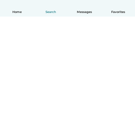
Home
Search
Messages
Favorites
English
How it works
Help
Terms & Privacy
Pricing
Company details
Babysits for Work
Community standards
© Babysits B.V.