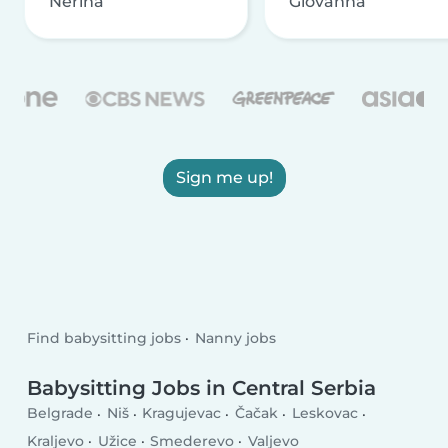
Nerina
Giovanna
Sign me up!
Find babysitting jobs
Nanny jobs
Babysitting Jobs in Central Serbia
Belgrade
Niš
Kragujevac
Čačak
Leskovac
Kraljevo
Užice
Smederevo
Valjevo