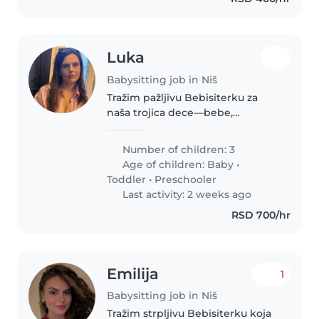
Luka
Babysitting job in Niš
Tražim pažljivu Bebisiterku za
naša trojica dece—bebe,
maloletno i predškolca koji su
radoznali, energični i prijateljski.
Number of children: 3
Potrebno je da brine o njima kod
Age of children:
Baby
•
nas kući tokom celog dana.
Toddler
•
Preschooler
Last activity: 2 weeks ago
RSD 700/hr
Emilija
1
Babysitting job in Niš
Tražim strpljivu Bebisiterku koja