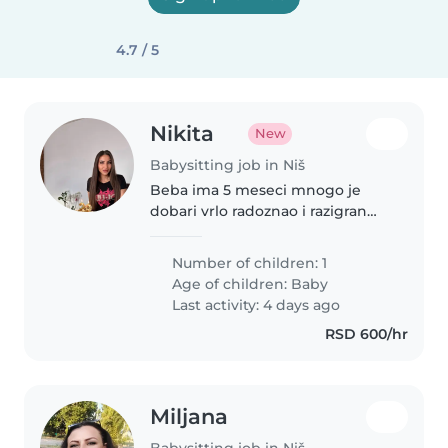
4.7 / 5
Nikita
New
Babysitting job in Niš
Beba ima 5 meseci mnogo je
dobari vrlo radoznao i razigran😍
Potrebna je dadilja radi zabave sa
bebom i igre
Number of children: 1
Age of children:
Baby
Last activity: 4 days ago
RSD 600/hr
Miljana
Babysitting job in Niš