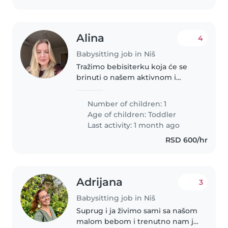
Alina
4
Babysitting job in Niš
Tražimo bebisiterku koja će se
brinuti o našem aktivnom i
samostalnom malom. Naša kuća
je puno ljubimaca i volimo da se
Number of children: 1
svi osjećaju ugodno. Tražimo
Age of children:
Toddler
neko tko je komforan sa kućnim..
Last activity: 1 month ago
RSD 600/hr
Adrijana
3
Babysitting job in Niš
Suprug i ja živimo sami sa našom
malom bebom i trenutno nam je