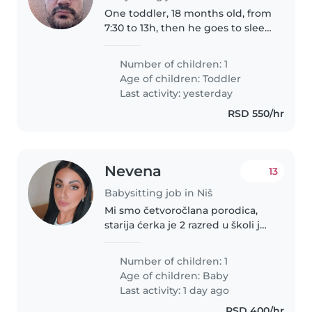
One toddler, 18 months old, from
7:30 to 13h, then he goes to sleep
and u are free, my parents will
take care of him.
Number of children: 1
Age of children:
Toddler
Last activity: yesterday
RSD 550/hr
Nevena
13
Babysitting job in Niš
Mi smo četvoročlana porodica,
starija ćerka je 2 razred u školi je
do 15h, beba ima 10 meseci i
potrebna je dadilja za čuvanje od
Number of children: 1
8h do 16h. Tražim odgovornu
Age of children:
Baby
dadilju koja ima iskustva..
Last activity: 1 day ago
RSD 400/hr