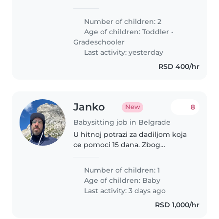
Čuvajte našu decu starosti od 1
do 8 godina. Vođeni smo brigom
Number of children: 2
i toploćom, te cenimo pomoć od
Age of children:
Toddler
•
nekog ko je ljubazan, pedantan..
Gradeschooler
Last activity: yesterday
RSD 400/hr
Janko
8
New
Babysitting job in Belgrade
U hitnoj potrazi za dadiljom koja
ce pomoci 15 dana. Zbog
poslovne situacije koja se desila
oba roditelja ne mogu biti kod
Number of children: 1
kuce i pomoc nam je hitno
Age of children:
Baby
potrebna.
Last activity: 3 days ago
RSD 1,000/hr