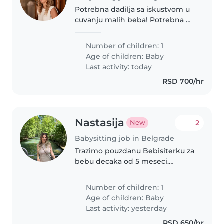
Potrebna dadilja sa iskustvom u
cuvanju malih beba! Potrebna mi
je pomoć oko male bebe 4-5 sata
dnevno. Tražim nekoga ko ima
Number of children: 1
iskustva i nije mu strano da
Age of children:
Baby
ostane tih par sati sam sa..
Last activity: today
RSD 700/hr
Nastasija
2
New
Babysitting job in Belgrade
Trazimo pouzdanu Bebisiterku za
bebu decaka od 5 meseci.
Imamo maltipua od 3 godine za
kucnog ljubimca.
Number of children: 1
Age of children:
Baby
Last activity: yesterday
RSD 650/hr