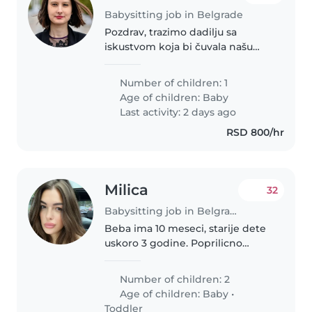
Babysitting job in Belgrade
Pozdrav, trazimo dadilju sa
iskustvom koja bi čuvala našu
ćerku od godinu dana u toku
radne nedelje. Živimo u širem
Number of children: 1
centru Beograda, čuvanje nam je
Age of children:
Baby
potrebno u periodu od 9-17h
Last activity: 2 days ago
radnim..
RSD 800/hr
Milica
32
Babysitting job in Belgrade
Beba ima 10 meseci, starije dete
uskoro 3 godine. Poprilicno
mirna deca, beba jos ne hoda i
voli da provodi vreme na podu i
Number of children: 2
da istrazuje, starije dete obozava
Age of children:
Baby
•
sve kreativnije igre,..
Toddler