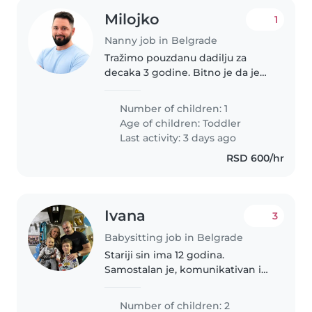
Milojko
1
Nanny job in Belgrade
Tražimo pouzdanu dadilju za
decaka 3 godine. Bitno je da je
osoba jako uredna, čista, mlada,
aktivna i da dobro drži pažnju
Number of children: 1
detetu. Tražimo odgovornu,
Age of children:
Toddler
pouzdanu i vedru žensku osobu..
Last activity: 3 days ago
RSD 600/hr
Ivana
3
Babysitting job in Belgrade
Stariji sin ima 12 godina.
Samostalan je, komunikativan i
obazriv. Voli da čuva mlađeg
brata. Mladji sin ima 2,5 godine.
Number of children: 2