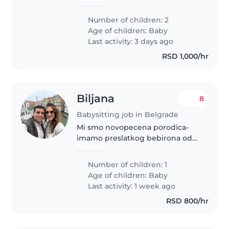
prespava nocu sa nama i
pomogne nam oko beba
Number of children: 2
Age of children:
Baby
Last activity: 3 days ago
RSD 1,000/hr
Biljana
8
Babysitting job in Belgrade
Mi smo novopecena porodica-
imamo preslatkog bebirona od
dva i po meseca, i potrebna nam
je pomoc oko njegovog cuvanja.
Number of children: 1
Ja (mama), radim od kuce i tu
Age of children:
Baby
sam u svakom trenutku, samo
Last activity: 1 week ago
mi..
RSD 800/hr