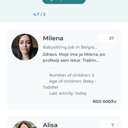
4.7 / 5
Milena
27
Babysitting job in Belgrade
Zdravo. Moje ime je Milena, po
profesiji sam lekar. Tražim
odgovornu i posvećenu siterku
(sa ISKUSTVOM) za devojčicu
Number of children: 2
starosne dobi od 14 meseci.
Age of children:
Baby
•
Prednost imaju vaspitačice,
Toddler
pedijatrijska..
Last activity: today
RSD 600/hr
Alisa
7