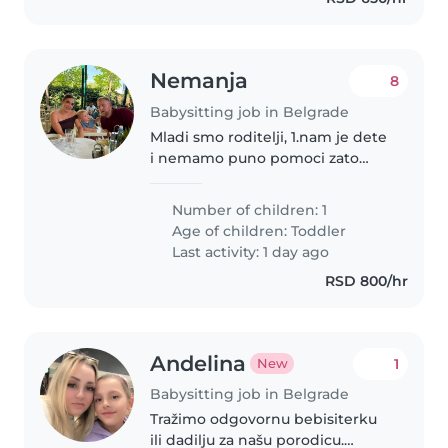
Nemanja
8
Babysitting job in Belgrade
Mladi smo roditelji, 1.nam je dete
i nemamo puno pomoci zato
nam je s vremena na vreme
potrebna osoba od poverenja da
Number of children: 1
pricuva sina kako bi imali vreme
Age of children:
Toddler
za sebe
Last activity: 1 day ago
RSD 800/hr
Andelina
1
New
Babysitting job in Belgrade
Tražimo odgovornu bebisiterku
ili dadilju za našu porodicu.