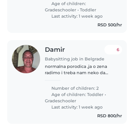
Nije antihrist, voli mnogo svog
Age of children:
starijeg brata. Ne stiče odmah..
Gradeschooler
•
Toddler
Last activity: 1 week ago
RSD 500/hr
Damir
6
Babysitting job in Belgrade
normalna porodica ,ja o zena
radimo i treba nam neko da
pokupi cerku u vrticu i da bude
sa njom par sati
Number of children: 2
Age of children:
Toddler
•
Gradeschooler
Last activity: 1 week ago
RSD 800/hr