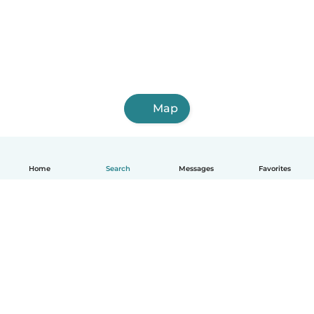
Map
Home
Search
Messages
Favorites
English
How it works
Help
Terms & Privacy
Pricing
Company details
Babysits for Work