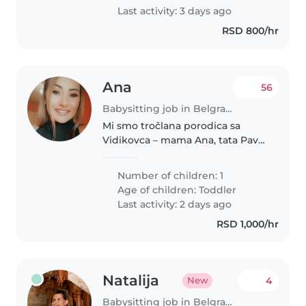
Last activity: 3 days ago
RSD 800/hr
Ana
56
Babysitting job in Belgrade
Mi smo tročlana porodica sa
Vidikovca – mama Ana, tata Pavle
i naša dvoipogodišnja devojčica
Mila. Tražimo odgovornu, toplu i
Number of children: 1
pouzdanu dadilju za povremeno
Age of children:
Toddler
čuvanje. Važno nam je da..
Last activity: 2 days ago
RSD 1,000/hr
Natalija
4
New
Babysitting job in Belgrade