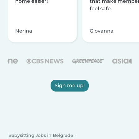
home easier!
that make membe
feel safe.
Nerina
Giovanna
Sign me up!
Babysitting Jobs in Belgrade