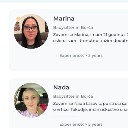
Marina
Babysitter in Borča
Zovem se Marina, imam 21 godinu i 
oslena sam i trenutno tražim dodat
godine iskustva u radu sa decom uz
godina. Volim rad sa..
Experience: > 5 years
Nada
Babysitter in Borča
Zovem se Nada Lazovic, po struci s
u vrticu. Takodje, imam iskustvo u r
srednjoj skoli. Po prirodi sam nezna, 
sa decom provodim..
Experience: > 5 years