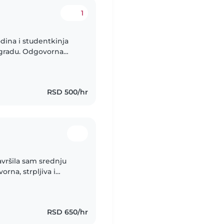
1
dina i studentkinja
ogradu. Odgovorna
d sa decom. Nudim
RSD 500/hr
avršila sam srednju
na, strpljiva i
RSD 650/hr