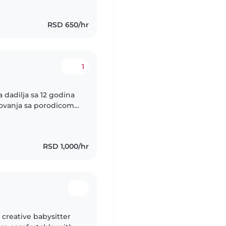
RSD 650/hr
1
dadilja sa 12 godina
tovanja sa porodicom.
 Sve u dogovoru sa
RSD 1,000/hr
 creative babysitter