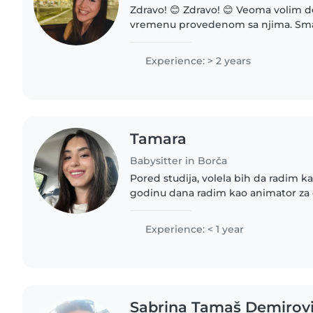
Zdravo! 😊 Zdravo! 😊 Veoma volim decu i uživam u
vremenu provedenom sa njima. Sm
strpljiva, smirena, odgovorna i pažlji
najvažnije da se dete oseća sigurno,.
Experience: > 2 years
Tamara
Babysitter in Borča
Pored studija, volela bih da radim k
godinu dana radim kao animator za 
iskustvo u radu sa decom različitog uz
karaktera. Strpljiva..
Experience: < 1 year
Sabrina Tamaš Demirov