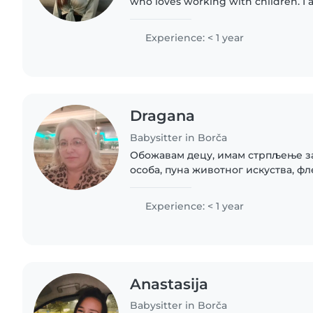
who loves working with children. I
pets, cooking, chores and can help
have experience..
Experience: < 1 year
Dragana
Babysitter in Borča
Обожавам децу, имам стрпљење за
особа, пуна животног искуства, ф
Experience: < 1 year
Anastasija
Babysitter in Borča