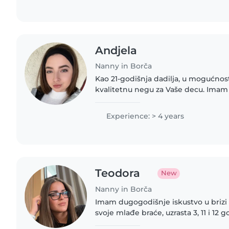
Andjela
Nanny in Borča
Kao 21-godišnja dadilja, u mogućnos
kvalitetnu negu za Vaše decu. Imam
radu sa bebama, malom decom i pr
uključujući. Prijatna sam, odgovorna.
Experience: > 4 years
Teodora
New
Nanny in Borča
Imam dugogodišnje iskustvo u brizi 
svoje mlađe braće, uzrasta 3, 11 i 12 
perioda aktivno učestvujem u njiho