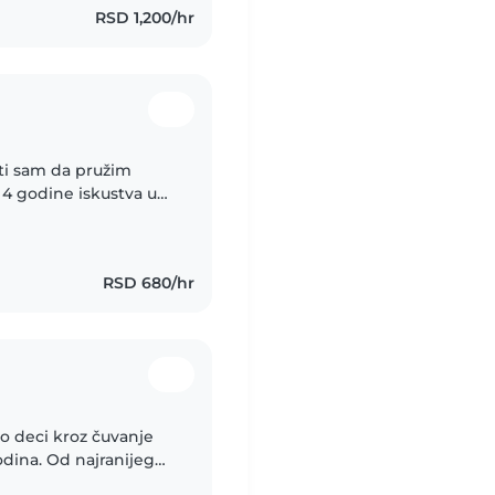
RSD 1,200/hr
ti sam da pružim
 4 godine iskustva u
edškolcima,
.
RSD 680/hr
o deci kroz čuvanje
godina. Od najranijeg
vom odrastanju i