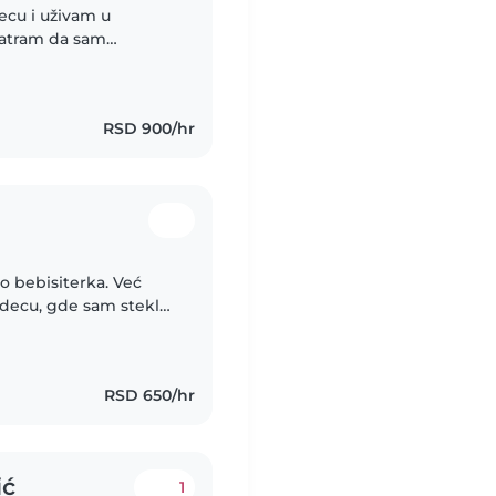
atram da sam
va osoba kojoj je
.
RSD 900/hr
ao bebisiterka. Već
decu, gde sam stekla
rasta i različitih
RSD 650/hr
ić
1