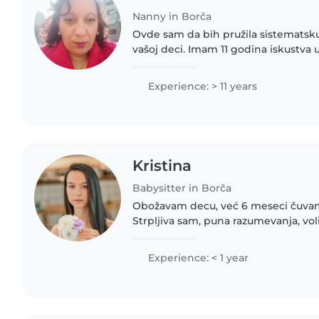
Nanny in Borča
Ovde sam da bih pružila sistematsk
vašoj deci. Imam 11 godina iskustva 
maloj deci. Obrazovana sam kao med
vaspitač, pa sam upoznata..
Experience: > 11 years
Kristina
Babysitter in Borča
Obožavam decu, već 6 meseci čuva
Strpljiva sam, puna razumevanja, vo
decom. Svaki dogovor je moguć. Im
čuvanjem mališana od 1. godine,..
Experience: < 1 year