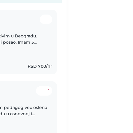
živim u Beogradu.
ni posao. Imam 3
rasta od 6 meseci do 6
RSD 700/hr
1
am pedagog vec oslena
adu u osnovnoj i
brizna i prilagodljiva