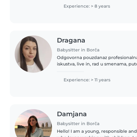
svakodnevnoj brizi,..
Experience: > 8 years
Dragana
Babysitter in Borča
Odgovorna pouzdanaz profesionalna 
iskustva, live in, rad u smenama, pu
Bezbednost deteta na prvom mestu.
roditeljima. Briga..
Experience: > 11 years
Damjana
Babysitter in Borča
Hello! I am a young, responsible and