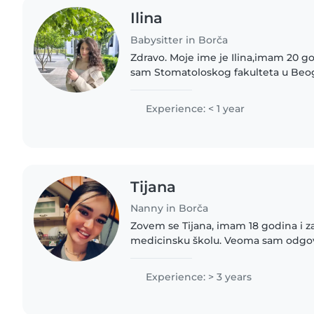
Ilina
Babysitter in Borča
Zdravo. Moje ime je Ilina,imam 20 go
sam Stomatoloskog fakulteta u Be
sam, energična, strpljiva i jako volim ra
brigu o deci svih..
Experience: < 1 year
Tijana
Nanny in Borča
Zovem se Tijana, imam 18 godina i z
medicinsku školu. Veoma sam odgovor
posvećena radu sa decom. ☺️ Imam višegodišnje iskustvo
u čuvanju dece, od..
Experience: > 3 years