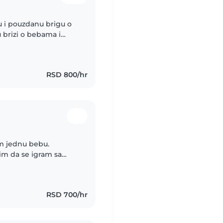
u i pouzdanu brigu o
u brizi o bebama i
icinska sestra
RSD 800/hr
m jednu bebu.
lim da se igram sa
am iskustva sa
RSD 700/hr