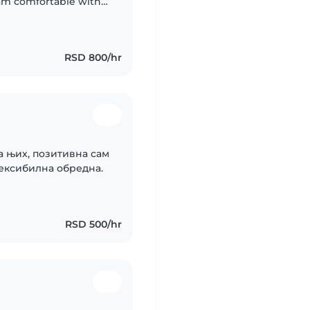
 am comfortable with
 with homework. I
RSD 800/hr
 њих, позитивна сам
лексибилна обредна.
RSD 500/hr