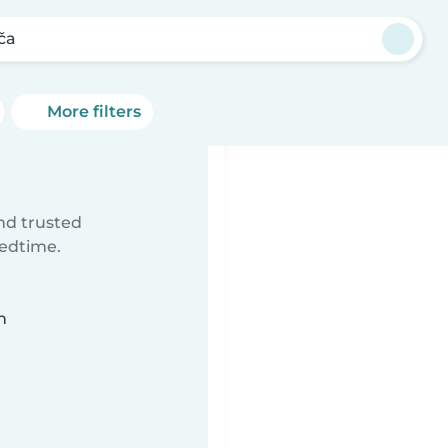
ča
More filters
ind trusted
bedtime.
n